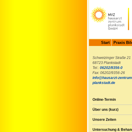
Start
Praxis Bil
Schwetzinger Straße 21
68723 Plankstadt
Tel.:
06202/9356-0
Fax: 06202/9356-26
info@hausarzt-zentrum
plankstadt.de
Online-Termin
Über uns (kurz)
Unsere Zeiten
Untersuchung & Behan