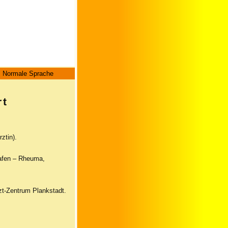
Normale Sprache
rt
ztin).
hafen – Rheuma,
zt-Zentrum Plankstadt.