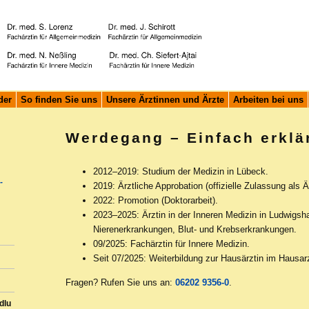
der
So finden Sie uns
Unsere Ärztinnen und Ärzte
Arbeiten bei uns
Werdegang – Einfach erklä
2012–2019: Studium der Medizin in Lübeck.
-
2019: Ärztliche Approbation (offizielle Zulassung als Är
2022: Promotion (Doktorarbeit).
2023–2025: Ärztin in der Inneren Medizin in Ludwigs
Nierenerkrankungen, Blut- und Krebserkrankungen.
09/2025: Fachärztin für Innere Medizin.
Seit 07/2025: Weiterbildung zur Hausärztin im Hausar
Fragen? Rufen Sie uns an:
06202 9356-0
.
dlu