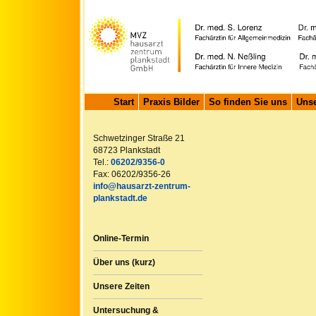
Start
Praxis Bilder
So finden Sie uns
Unse
Schwetzinger Straße 21
68723 Plankstadt
Tel.:
06202/9356-0
Fax: 06202/9356-26
info@hausarzt-zentrum-
plankstadt.de
Online-Termin
Über uns (kurz)
Unsere Zeiten
Untersuchung &