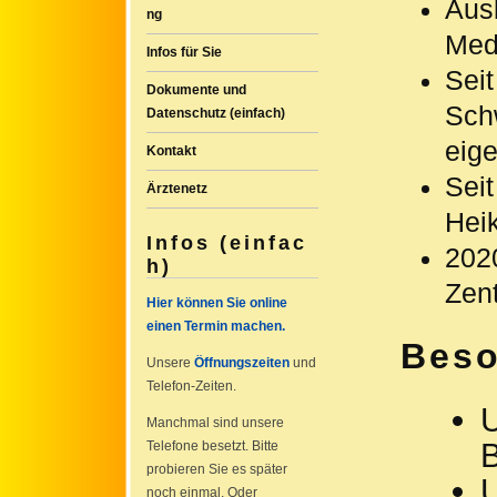
Ausb
ng
Medi
Infos für Sie
Seit
Dokumente und
Sch
Datenschutz (einfach)
eige
Kontakt
Seit
Ärztenetz
Hei
Infos (einfac
202
h)
Zen
Hier können Sie online
einen Termin machen.
Beso
Unsere
Öffnungszeiten
und
Telefon-Zeiten.
U
Manchmal sind unsere
B
Telefone besetzt. Bitte
probieren Sie es später
U
noch einmal. Oder