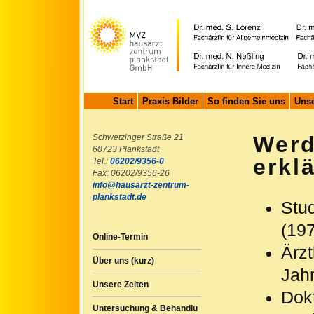
Start
Praxis Bilder
So finden Sie uns
Unse
Werd
Schwetzinger Straße 21
68723 Plankstadt
erklä
Tel.:
06202/9356-0
Fax: 06202/9356-26
info@hausarzt-zentrum-
plankstadt.de
Stud
(19
Online-Termin
Ärzt
Über uns (kurz)
Jah
Unsere Zeiten
Dokt
Untersuchung & Behandlu